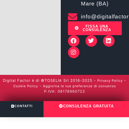
Mare (BA)
info@digitalfactor.
FISSA UNA
CONSULENZA
Digital Factor è di ©TOSELIA Srl 2016-2025 -
-
Privacy Policy
-
Cookie Policy
Aggiorna le tue preferenze di consenso
P.IVA: 08178960723
CONSULENZA GRATUITA
CONTATTI